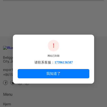
!
网站已到期
Beliggenhed og kontaktoplysninger Adresse: Wuxi
City, Jiangsu, Kina
请联系客服：
17396136587
export@steelgrating8.com
我知道了
+8615190276279
Menu
Hjem