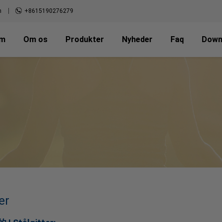
m
+8615190276279
em
Om os
Produkter
Nyheder
Faq
Down
er