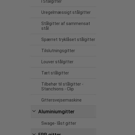
I Stålgitter
Uregelmæssigt stålgitter
Stålgitter af sammensat
stål
Spærret tryklåset stålgitter
Tilslutningsgitter
Louver stålgitter
Tæt stålgitter
Tilbehør til stålgitter -
Stanchions - Clip
Gittersvejsemaskine
Aluminiumgitter
Swage- låst gitter
FRP gitter