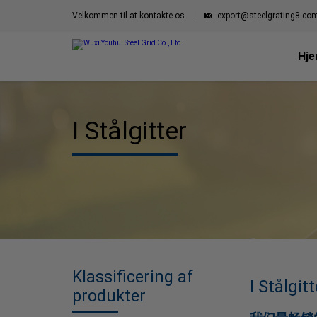
Velkommen til at kontakte os
export@steelgrating8.co
Hj
I Stålgitter
Klassificering af
I Stålgitt
produkter